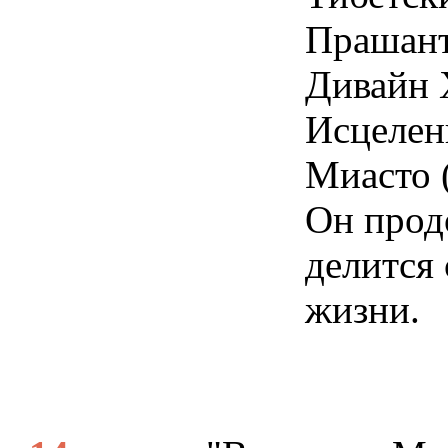
Тибетск
Прашант
Дивайн 
Исцелени
Миасто 
Он прод
делится
жизни.