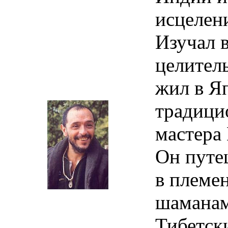
Индии и
исцелен
Изучал 
целитель
жил в Я
традици
мастера
Он путе
в племе
шаманам