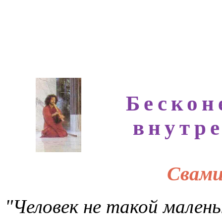
9-13 
Бескон
измер
внутренней
Свами Дева