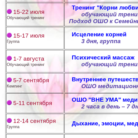
Тренинг "Корни любв
15-22 июля
обучающий тренин
Обучающий тренинг
Подход ОШО к Семейн
Исцеление корней
15-17 июля
3 дня, группа
Группа
Психический массаж
1-7 августа
обучающий тренин
Обучающий тренинг
Внутреннее путешест
5-7 сентября
ОШО медитационн
Кемпинг
ОШО "ВНЕ УМА" медит
5-11 сентября
2 часа в день – 7 д
12-14 сентября
Дыхание, эмоции, ме
Группа